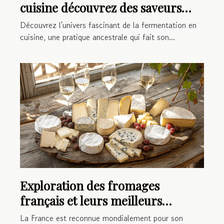
cuisine découvrez des saveurs
inédites avec le kimchi et le
Découvrez l'univers fascinant de la fermentation en
kombucha
cuisine, une pratique ancestrale qui fait son...
Exploration des fromages
français et leurs meilleurs
accords vinicoles
La France est reconnue mondialement pour son