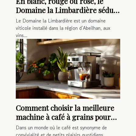
En blanc, rouge ou rosé, le
Domaine la Limbardière séduit
les amateurs de vin !
Le Domaine la Limbardière est un domaine
viticole installé dans la région d’Abeilhan, aux
vins...
Comment choisir la meilleure
machine à café à grains pour
votre foyer en 2025
Dans un monde où le café est synonyme de
convivialité et de petits plaisirs quotidiens,