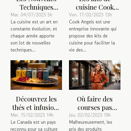
Techniques
cuisine Cook
Culinaires à
Angels : une
Mar. 04/07/2023 5h
Ven. 17/02/2023 13h
La cuisine est un art en
Cook Angels est une
Adopter pour
innovation food-
constante évolution, et
entreprise innovante qui
Surprendre vos
tech qui facilite
chaque année apporte
propose des kits de
Invités
la vie
son lot de nouvelles
cuisine pour faciliter la
techniques...
vie des...
Découvrez les
Où faire des
thés et infusions
courses pas
canadiens : des
chères ?
Mer. 15/02/2023 14h
Jeu. 02/02/2023 19h
Le Canada est un pays
Malheureusement, les
saveurs uniques
reconnu pour sa culture
prix des produits