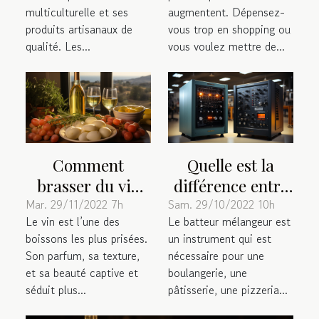
et authentiques
multiculturelle et ses
augmentent. Dépensez-
produits artisanaux de
vous trop en shopping ou
qualité. Les...
vous voulez mettre de...
Comment
Quelle est la
brasser du vin
différence entre
blanc à
un batteur
Mar. 29/11/2022 7h
Sam. 29/10/2022 10h
Le vin est l’une des
Le batteur mélangeur est
domicile ?
mélangeur
boissons les plus prisées.
un instrument qui est
monophasé ou
Son parfum, sa texture,
nécessaire pour une
triphasé ?
et sa beauté captive et
boulangerie, une
séduit plus...
pâtisserie, une pizzeria...