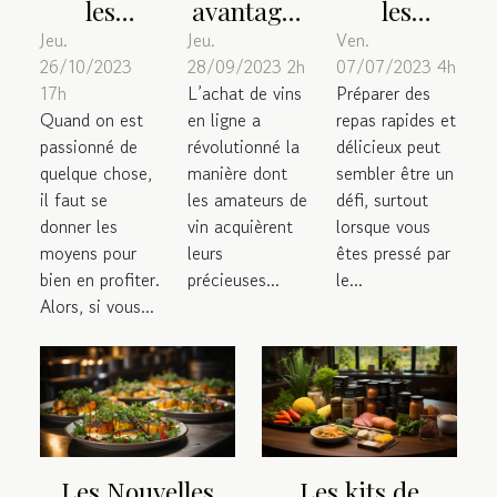
les
avantages
les
critères de
de l’achat
meilleurs
Jeu.
Jeu.
Ven.
26/10/2023
28/09/2023 2h
07/07/2023 4h
choix
de vins en
conseils
17h
L’achat de vins
Préparer des
d’une
ligne :
culinaires
Quand on est
en ligne a
repas rapides et
poêle à
Pourquoi
pour
passionné de
révolutionné la
délicieux peut
crêpe ?
opter pour
préparer
quelque chose,
manière dont
sembler être un
il faut se
les amateurs de
cette
défi, surtout
des repas
donner les
vin acquièrent
lorsque vous
méthode ?
rapides et
moyens pour
leurs
êtes pressé par
délicieux ?
bien en profiter.
précieuses...
le...
Alors, si vous...
Les Nouvelles
Les kits de