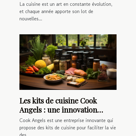
Surprendre vos Invités
La cuisine est un art en constante évolution,
et chaque année apporte son lot de
nouvelles...
Les kits de cuisine Cook
Angels : une innovation
food-tech qui facilite la vie
Cook Angels est une entreprise innovante qui
propose des kits de cuisine pour faciliter la vie
des...